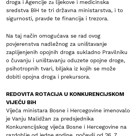
droga i Agencije zа lijekove i medicinska
sredstva BiH te tri državna ministarstva, i to
sigurnosti, pravde te financija i trezora.
Na taj način omogućava se rad ovog
povjerenstva nadležnog za uništavanje
zaplijenjenih opojnih droga sukladno Pravilniku
o čuvanju i uništavanju oduzete opojne droge,
psihotropnih tvari, biljaka iz kojih se može
dobiti opojna droga i prekursora.
REDOVITA ROTACIJA U KONKURENCIJSKOM
VIJEĆU BiH
Vijeća ministara Bosne i Hercegovine imenovalo
je Vanju Malidžan za predsjednika
Konkurencijskog vijeća Bosne i Hercegovine na
razdoblje od jedne godine, počevši od 26. 7.