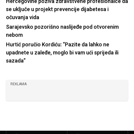
Hercegovine poziva zdravstvene profesionalce da
se uključe u projekt prevencije dijabetesa i
očuvanja vida
Sarajevsko pozorišno naslijeđe pod otvorenim
nebom
Hurtić poručio Kordiću: “Pazite da lahko ne
upadnete u zaleđe, moglo bi vam ući sprijeda ili
sazada”
REKLAMA