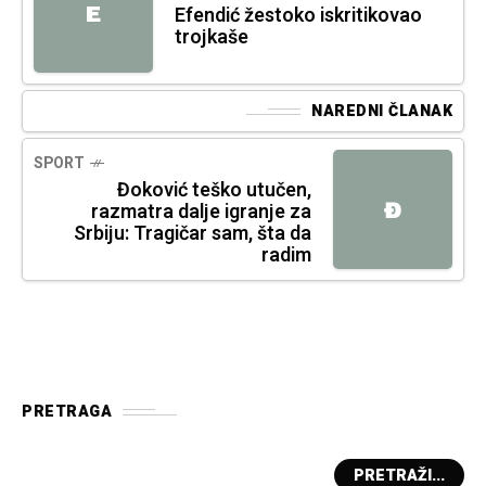
E
Efendić žestoko iskritikovao
trojkaše
NAREDNI ČLANAK
SPORT
Đoković teško utučen,
Đ
razmatra dalje igranje za
Srbiju: Tragičar sam, šta da
radim
PRETRAGA
PRETRAŽI...