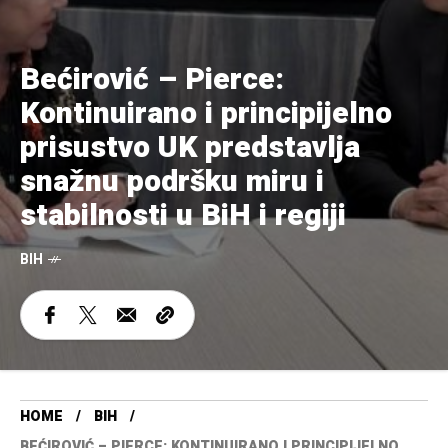
Bećirović – Pierce:
Kontinuirano i principijelno
prisustvo UK predstavlja
snažnu podršku miru i
stabilnosti u BiH i regiji
BIH
HOME
BIH
BEĆIROVIĆ – PIERCE: KONTINUIRANO I PRINCIPIJELNO