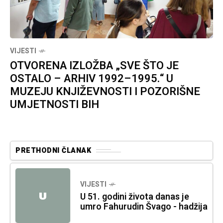
VIJESTI
OTVORENA IZLOŽBA „SVE ŠTO JE
OSTALO – ARHIV 1992–1995.“ U
MUZEJU KNJIŽEVNOSTI I POZORIŠNE
UMJETNOSTI BIH
PRETHODNI ČLANAK
VIJESTI
U
U 51. godini života danas je
umro Fahurudin Švago - hadžija