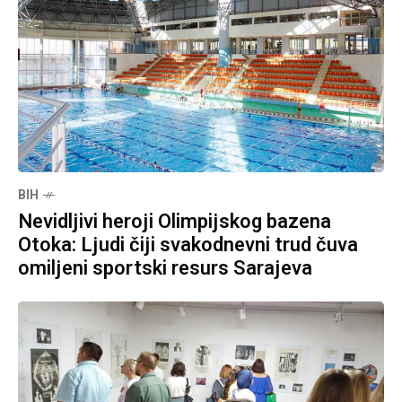
BIH
Nevidljivi heroji Olimpijskog bazena
Otoka: Ljudi čiji svakodnevni trud čuva
omiljeni sportski resurs Sarajeva