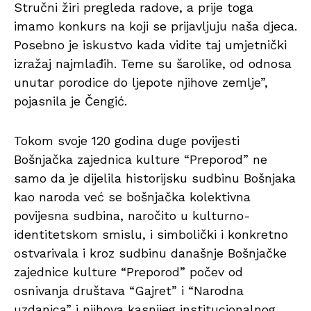
Stručni žiri pregleda radove, a prije toga
imamo konkurs na koji se prijavljuju naša djeca.
Posebno je iskustvo kada vidite taj umjetnički
izražaj najmlađih. Teme su šarolike, od odnosa
unutar porodice do ljepote njihove zemlje”,
pojasnila je Čengić.
Tokom svoje 120 godina duge povijesti
Bošnjačka zajednica kulture “Preporod” ne
samo da je dijelila historijsku sudbinu Bošnjaka
kao naroda već se bošnjačka kolektivna
povijesna sudbina, naročito u kulturno-
identitetskom smislu, i simbolički i konkretno
ostvarivala i kroz sudbinu današnje Bošnjačke
zajednice kulture “Preporod” počev od
osnivanja društava “Gajret” i “Narodna
uzdanica” i njihova kasnijeg institucionalnog