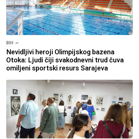
BIH
Nevidljivi heroji Olimpijskog bazena
Otoka: Ljudi čiji svakodnevni trud čuva
omiljeni sportski resurs Sarajeva