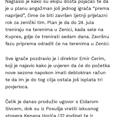
Naglasio je kako su ekipu dosta pojačali te da
je u planu angažman još jednog igrača “prema
naprijed”, čime će biti završen ljetnji prijelazni
rok za zenički tim. Plan je da do 24. jula
treniraju na terenima u Zenici, kada sele na
Kupres, gdje će trenirati sedam dana. Završnu
fazu priprema odradit će na terenima u Zenici.
Sve igrače pozdravio je i direktor Emir Ćerim,
koji je najavio kako je uvjeren da će do početka
nove sezone napokon imati deblokiran račun
te da im je do tog cilja ostala još isplata tri
povjerioca.
Čelik je danas produžio ugovor s Eldarom
Sivcem, dok su iz Posušja vratili iskusnog
stopera Kenana Horića (32 godine) te iz