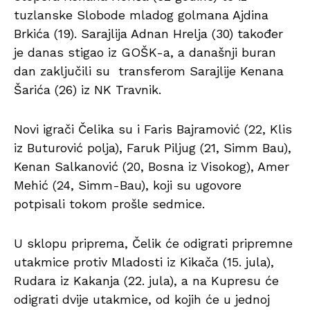
tuzlanske Slobode mladog golmana Ajdina
Brkića (19). Sarajlija Adnan Hrelja (30) također
je danas stigao iz GOŠK-a, a današnji buran
dan zaključili su transferom Sarajlije Kenana
Šarića (26) iz NK Travnik.
Novi igrači Čelika su i Faris Bajramović (22, Klis
iz Buturović polja), Faruk Piljug (21, Simm Bau),
Kenan Salkanović (20, Bosna iz Visokog), Amer
Mehić (24, Simm-Bau), koji su ugovore
potpisali tokom prošle sedmice.
U sklopu priprema, Čelik će odigrati pripremne
utakmice protiv Mladosti iz Kikača (15. jula),
Rudara iz Kakanja (22. jula), a na Kupresu će
odigrati dvije utakmice, od kojih će u jednoj