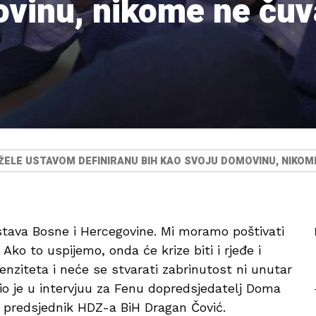
ovinu, nikome ne ču
I ŽELE USTAVOM DEFINIRANU BIH KAO SVOJU DOMOVINU, NIKO
Ustava Bosne i Hercegovine. Mi moramo poštivati
Ako to uspijemo, onda će krize biti i rjeđe i
tenziteta i neće se stvarati zabrinutost ni unutar
vio je u intervjuu za Fenu dopredsjedatelj Doma
 predsjednik HDZ-a BiH Dragan Čović.