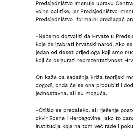
Predsjedništvo imenuje upravu Centraln
vojne politike, jer Predsjedništvo imen
Predsjedništvo formalni predlagač pr
-Nećemo dozvoliti da Hrvate u Predsje
koje će izabrati hrvatski narod. Ako se
jedan od deset prijedloga koji smo nud
koji će osigurati reprezentativnost Hrv
On kaže da sadašnja križa teorijski mo
dogodi, onda će se ona produbiti i dod
jednostavna, ali su moguća.
-Otišlo se predaleko, ali rješenje post
okvir Bosne i Hercegovine. Iako to da
institucija koje na tom već rade i pok