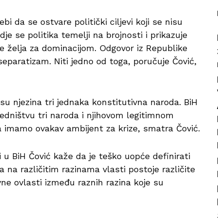
i da se ostvare politički ciljevi koji se nisu
dje se politika temelji na brojnosti i prikazuje
e želja za dominacijom. Odgovor iz Republike
 separatizam. Niti jedno od toga, poručuje Čović,
u njezina tri jednaka konstitutivna naroda. BiH
ajedništvu tri naroda i njihovom legitimnom
a imamo ovakav ambijent za krize, smatra Čović.
ji u BiH Čović kaže da je teško uopće definirati
a na različitim razinama vlasti postoje različite
avne ovlasti između raznih razina koje su