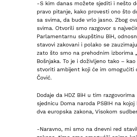
-S kim danas možete sjediti i nešto d
pravo pitanje, kako provesti ono što 
sa svima, da bude vrlo jasno. Zbog ov
svima. Otvorili smo razgovor s najveć
Parlamentarnu skupštinu BiH, odnosno
stavovi zakovani i polako se zauzimaju
zato što smo na prehodnim izborima „
Bošnjaka. To je i doživljeno tako – kao
stvoriti ambijent koji će im omogućiti
Čović.
Dodaje da HDZ BiH u tim razgovorima n
sjednicu Doma naroda PSBIH na kojoj 
dva europska zakona, Visokom sudbeno
-Naravno, mi smo na dnevni red stavili