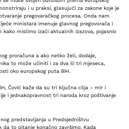
ji se hvale svojim odnosom prema europskoj
onstriraju i u praksi, glasujući za zakone koje je
a otvaranje pregovaračkog procesa. Onda nam
Vijeće ministara imenuje glavnog pregovorača i
n kako mislimo izaći aktualnih izazova, pojasnio
vnog proračuna a ako netko želi, dodaje,
ika to može učiniti i za dva ili tri mjeseca,
nosti oko europskog puta BiH.
H, Čović kaže da su tri ključna cilja – mir i
ije i jednakopravnost tri naroda kroz poštivanje
imnog predstavljanja u Predsjedništvu
ak da to pitanje konačno završimo. Kada