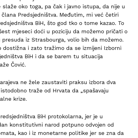
slaže oko toga, pa čak i javno istupa, da nije u
 člana Predsjedništva. Međutim, mi već četiri
edsjedništva BiH, što god tko o tome kazao. To
i šest mjeseci doći u poziciju da možemo pričati o
i presuda iz Strasbourga, volio bih da možemo.
 dostižna i zato tražimo da se izmijeni Izborni
edništva BiH i da se barem tu situacija
aže Čović.
Sarajeva ne žele zaustaviti praksu izbora dva
 istodobno traže od Hrvata da „spašavaju
alne krize.
redsjedništva BiH protokolarna, jer je u
 jedan konstitutivni narod potpuno odvojen od
omata, kao i iz monetarne politike jer se zna da