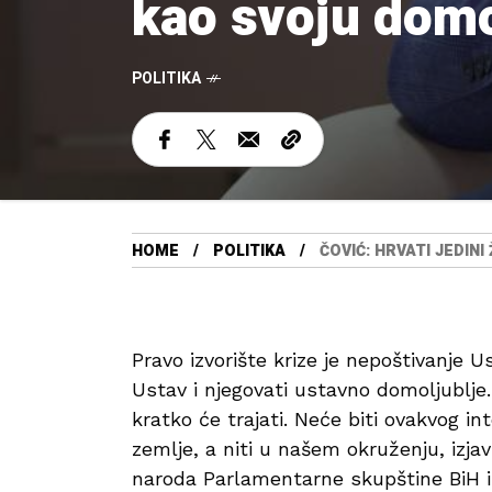
kao svoju dom
POLITIKA
HOME
POLITIKA
ČOVIĆ: HRVATI JEDIN
Pravo izvorište krize je nepoštivanje 
Ustav i njegovati ustavno domoljublje. 
kratko će trajati. Neće biti ovakvog in
zemlje, a niti u našem okruženju, izja
naroda Parlamentarne skupštine BiH i