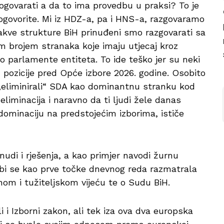
ogovarati a da to ima provedbu u praksi? To je
dogovorite. Mi iz HDZ-a, pa i HNS-a, razgovaramo
akve strukture BiH prinuđeni smo razgovarati sa
im brojem stranaka koje imaju utjecaj kroz
 parlamente entiteta. To ide teško jer su neki
 pozicije pred Opće izbore 2026. godine. Osobito
eliminirali“ SDA kao dominantnu stranku kod
 eliminacija i naravno da ti ljudi žele danas
 dominaciju na predstojećim izborima, ističe
udi i rješenja, a kao primjer navodi žurnu
bi se kao prve točke dnevnog reda razmatrala
m i tužiteljskom vijeću te o Sudu BiH.
 i Izborni zakon, ali tek iza ova dva europska