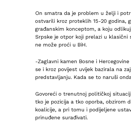
On smatra da je problem u želji i potreb
ostvarili kroz proteklih 15-20 godina, g
građanskim konceptom, a koju odlikuj
Srpske je otpor koji prelazi u klasični
ne može proći u BiH.
-Zaglavni kamen Bosne i Hercegovine s
se i kroz povijest uvijek bazirala na z
predstavljanju. Kada se to naruši ond
Govoreći o trenutnoj političkoj situaci
tko je pozicija a tko oporba, obzirom d
koalicije, a pri tomu i podijeljene ust
prinuđene surađivati.