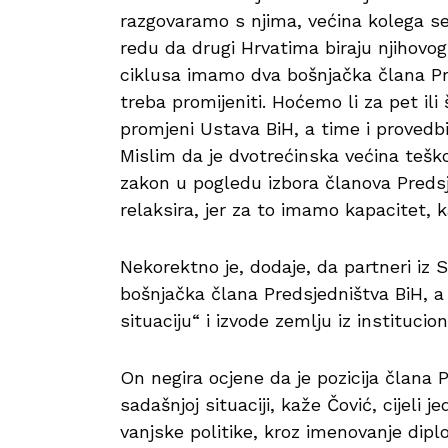
razgovaramo s njima, većina kolega se 
redu da drugi Hrvatima biraju njihovog
ciklusa imamo dva bošnjačka člana Pr
treba promijeniti. Hoćemo li za pet il
promjeni Ustava BiH, a time i provedb
Mislim da je dvotrećinska većina teško
zakon u pogledu izbora članova Predsj
relaksira, jer za to imamo kapacitet, k
Nekorektno je, dodaje, da partneri iz 
bošnjačka člana Predsjedništva BiH, a
situaciju“ i izvode zemlju iz institucion
On negira ocjene da je pozicija člana P
sadašnjoj situaciji, kaže Čović, cijeli
vanjske politike, kroz imenovanje dipl