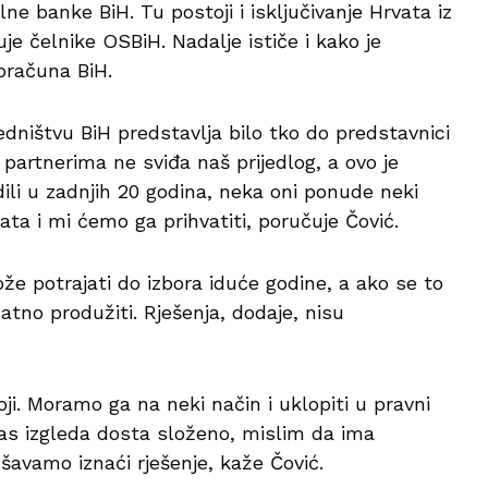
e banke BiH. Tu postoji i isključivanje Hrvata iz
uje čelnike OSBiH. Nadalje ističe i kako je
oračuna BiH.
dništvu BiH predstavlja bilo tko do predstavnici
 partnerima ne sviđa naš prijedlog, a ovo je
ili u zadnjih 20 godina, neka oni ponude neki
ata i mi ćemo ga prihvatiti, poručuje Čović.
že potrajati do izbora iduće godine, a ako se to
atno produžiti. Rješenja, dodaje, nisu
oji. Moramo ga na neki način i uklopiti u pravni
nas izgleda dosta složeno, mislim da ima
ušavamo iznaći rješenje, kaže Čović.