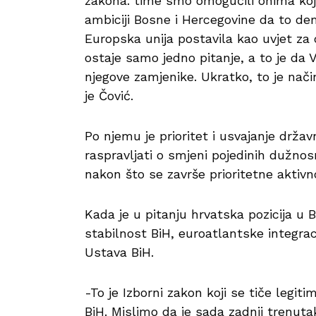
zakona. time smo omogućili onima ko
ambiciji Bosne i Hercegovine da to dem
Europska unija postavila kao uvjet z
ostaje samo jedno pitanje, a to je da 
njegove zamjenike. Ukratko, to je nači
je Čović.
Po njemu je prioritet i usvajanje drža
raspravljati o smjeni pojedinih dužnosn
nakon što se završe prioritetne aktiv
Kada je u pitanju hrvatska pozicija u Bi
stabilnost BiH, euroatlantske integrac
Ustava BiH.
-To je Izborni zakon koji se tiče legit
BiH. Mislimo da je sada zadnji trenut