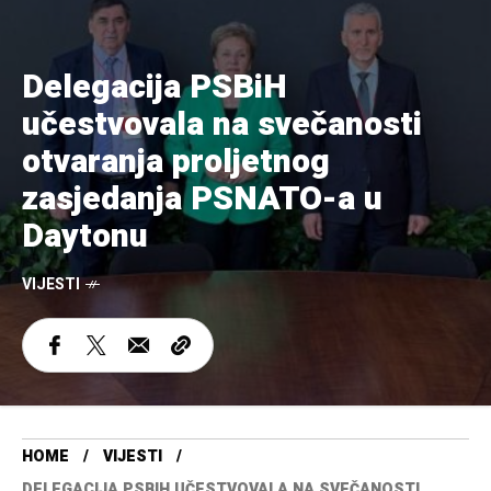
Delegacija PSBiH
učestvovala na svečanosti
otvaranja proljetnog
zasjedanja PSNATO-a u
Daytonu
VIJESTI
HOME
VIJESTI
DELEGACIJA PSBIH UČESTVOVALA NA SVEČANOSTI