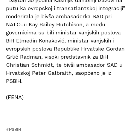
“Dayton 30 godina kasnije: današnji izazovi na
putu ka evropskoj i transatlantskoj integraciji”
moderirala je bivša ambasadorka SAD pri
NATO-u Kay Bailey Hutchison, a među
govornicima su bili ministar vanjskih poslova
BiH Elmedin Konaković, ministar vanjskih i
evropskih poslova Republike Hrvatske Gordan
Grlić Radman, visoki predstavnik za BiH
Christian Schmidt, te bivši ambasador SAD u
Hrvatskoj Peter Galbraith, saopćeno je iz
PSBiH.
(FENA)
PSBIH