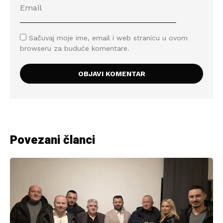
Sačuvaj moje ime, email i web stranicu u ovom
browseru za buduće komentare.
Povezani članci