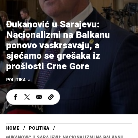
Đukanović u Sarajevu:
Nacionalizmi na Balkanu
ponovo vaskrsavaju, a
sjećamo se grešaka iz
prošlosti Crne Gore
POLITIKA
HOME
POLITIKA
ĐUKANOVIĆ U SARAJEVU: NACIONALIZMI NA BALKANU