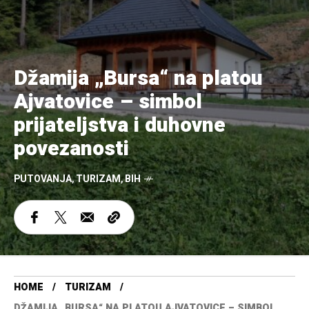
Džamija „Bursa“ na platou
Ajvatovice – simbol
prijateljstva i duhovne
povezanosti
PUTOVANJA
,
TURIZAM
,
BIH
HOME
TURIZAM
DŽAMIJA „BURSA“ NA PLATOU AJVATOVICE – SIMBOL