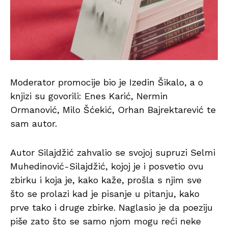
Moderator promocije bio je Izedin Šikalo, a o
knjizi su govorili: Enes Karić, Nermin
Ormanović, Milo Šćekić, Orhan Bajrektarević te
sam autor.
Autor Silajdžić zahvalio se svojoj supruzi Selmi
Muhedinović-Silajdžić, kojoj je i posvetio ovu
zbirku i koja je, kako kaže, prošla s njim sve
što se prolazi kad je pisanje u pitanju, kako
prve tako i druge zbirke. Naglasio je da poeziju
piše zato što se samo njom mogu reći neke