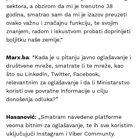
sektora, a obzirom da mi je trenutno 38
godina, smatrao sam da mi je izazov preuzeti
ovako važnu i značajnu funkciju, te svojim
znanjem, radom i iskustvom probati doprinijeti
boljitku naše zemlje.“
Marx.ba
: “Kada je u pitanju javno oglašavanje i
društvene mreže, smatrate li te mreže, kao
što su LinkedIn, Twitter, Facebook,
relevantnim za oglašavanje i da li Ministarstvo
koristi ove povratne informacije u cilju
donošenja odluka?”
Hasanović:
„Smatram navedene platforme
veoma bitnim za oglašavanje, te ih sve koristim
uključujući Instagram i Viber Communty.