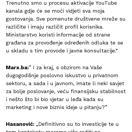
Trenutno smo u procesu aktivacije YouTube
kanala gdje će se moći vidjeti sva moja
gostovanja. Sve pomenute društvene mreže su
različite i imaju različit profil korisnika.
Ministarstvo koristi informacije od strane
građana za provođenje određenih odluka te se
u skladu s tim provode i javne konsultacije.“
Marx.ba:
” I za kraj, s obzirom na Vaše
dugogodišnje poslovno iskustvo u privatnom
sektoru, a sada i u javnom, imate li neki savjet
za bolje poslovanje, veću finansijsku stabilnost
i nešto što bi bio vjetar u leđa kada su
marketing i nove biznis ideje u pitanju?”
Hasanović:
„Definitivno su to investicije te u
tom kontekstu moramo više raditi na