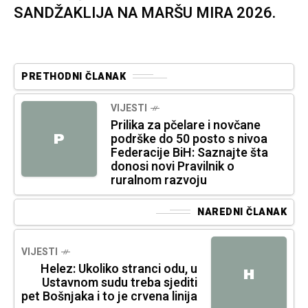
SANDŽAKLIJA NA MARŠU MIRA 2026.
PRETHODNI ČLANAK
VIJESTI
Prilika za pčelare i novčane
podrške do 50 posto s nivoa
P
Federacije BiH: Saznajte šta
donosi novi Pravilnik o
ruralnom razvoju
NAREDNI ČLANAK
VIJESTI
Helez: Ukoliko stranci odu, u
H
Ustavnom sudu treba sjediti
pet Bošnjaka i to je crvena linija