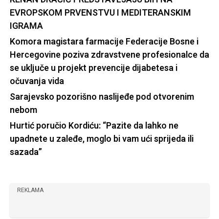
EVROPSKOM PRVENSTVU I MEDITERANSKIM
IGRAMA
Komora magistara farmacije Federacije Bosne i
Hercegovine poziva zdravstvene profesionalce da
se uključe u projekt prevencije dijabetesa i
očuvanja vida
Sarajevsko pozorišno naslijeđe pod otvorenim
nebom
Hurtić poručio Kordiću: “Pazite da lahko ne
upadnete u zaleđe, moglo bi vam ući sprijeda ili
sazada”
REKLAMA