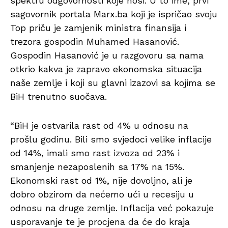
spektru odgovornosti koje nosi. U to ime, prvi
sagovornik portala Marx.ba koji je ispričao svoju
Top priču je zamjenik ministra finansija i
trezora gospodin Muhamed Hasanović.
Gospodin Hasanović je u razgovoru sa nama
otkrio kakva je zapravo ekonomska situacija
naše zemlje i koji su glavni izazovi sa kojima se
BiH trenutno suočava.
“BiH je ostvarila rast od 4% u odnosu na
prošlu godinu. Bili smo svjedoci velike inflacije
od 14%, imali smo rast izvoza od 23% i
smanjenje nezaposlenih sa 17% na 15%.
Ekonomski rast od 1%, nije dovoljno, ali je
dobro obzirom da nećemo ući u recesiju u
odnosu na druge zemlje. Inflacija već pokazuje
usporavanje te je procjena da će do kraja