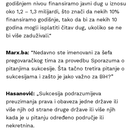
godišnjem nivou finansiramo javni dug u iznosu
oko 1,2 – 1,3 milijardi, što znači da nekih 10%
finansiramo godišnje, tako da bi za nekih 10
godina mogli isplatiti čitav dug, ukoliko se ne
bi više zaduživali.“
Marx.ba:
“Nedavno ste imenovani za šefa
pregovaračkog tima za provedbu Sporazuma o
pitanjima sukcesije. Šta tačno tretira pitanje o
sukcesijama i zašto je jako važno za BiH?”
Hasanović:
„Sukcesija podrazumijeva
preuzimanja prava i obaveza jedne države ili
više njih od strane druge države ili više njih
kada je u pitanju određeno područje ili
nekretnina.