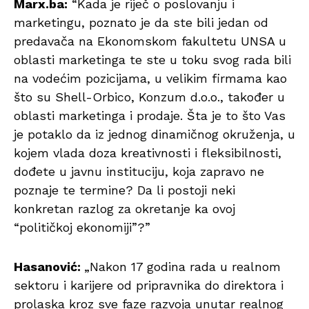
Marx.ba:
“Kada je riječ o poslovanju i
marketingu, poznato je da ste bili jedan od
predavača na Ekonomskom fakultetu UNSA u
oblasti marketinga te ste u toku svog rada bili
na vodećim pozicijama, u velikim firmama kao
što su Shell-Orbico, Konzum d.o.o., također u
oblasti marketinga i prodaje. Šta je to što Vas
je potaklo da iz jednog dinamičnog okruženja, u
kojem vlada doza kreativnosti i fleksibilnosti,
dođete u javnu instituciju, koja zapravo ne
poznaje te termine? Da li postoji neki
konkretan razlog za okretanje ka ovoj
“političkoj ekonomiji”?”
Hasanović:
„Nakon 17 godina rada u realnom
sektoru i karijere od pripravnika do direktora i
prolaska kroz sve faze razvoja unutar realnog