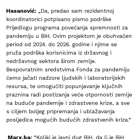
Hasanović:
„Da, predao sam rezidentnoj
koordinatorici potpisano pismo podrške
Prijedlogu programa povećanja spremnosti za
pandemiju u BiH.
Ovim projektom je obuhvaćen
period od 2024. do 2026. godine i njime se
pruža podrška korisnicima iz državnog i
nedržavnog sektora širom zemlje.
Bespovratnim sredstvima Fonda za pandemiju
ćemo jačati nadzore ljudskih i laboratorijskih
resursa, te omogućiti popunjavanje ključnih
praznina radi postizanja veće otpornosti zemlje
na buduće pandemije i zdrastvene krize, a sve
s ciljem boljeg pripremanja i ublažavanja
posljedica mogućih budućih zdrastvenih kriza.“
Marx.ba:
“Koliki je javni dug BiH, da li je BiH