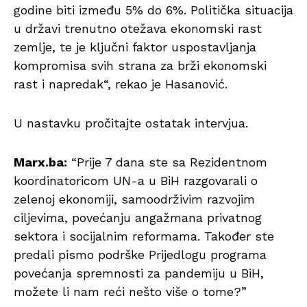
godine biti između 5% do 6%. Politička situacija
u državi trenutno otežava ekonomski rast
zemlje, te je ključni faktor uspostavljanja
kompromisa svih strana za brži ekonomski
rast i napredak“, rekao je Hasanović.
U nastavku pročitajte ostatak intervjua.
Marx.ba:
“Prije 7 dana ste sa Rezidentnom
koordinatoricom UN-a u BiH razgovarali o
zelenoj ekonomiji, samoodrživim razvojim
ciljevima, povećanju angažmana privatnog
sektora i socijalnim reformama. Također ste
predali pismo podrške Prijedlogu programa
povećanja spremnosti za pandemiju u BiH,
možete li nam reći nešto više o tome?”