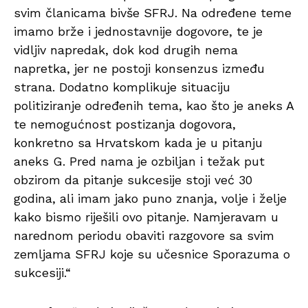
svim članicama bivše SFRJ. Na određene teme
imamo brže i jednostavnije dogovore, te je
vidljiv napredak, dok kod drugih nema
napretka, jer ne postoji konsenzus između
strana. Dodatno komplikuje situaciju
politiziranje određenih tema, kao što je aneks A
te nemogućnost postizanja dogovora,
konkretno sa Hrvatskom kada je u pitanju
aneks G. Pred nama je ozbiljan i težak put
obzirom da pitanje sukcesije stoji već 30
godina, ali imam jako puno znanja, volje i želje
kako bismo riješili ovo pitanje. Namjeravam u
narednom periodu obaviti razgovore sa svim
zemljama SFRJ koje su učesnice Sporazuma o
sukcesiji.“