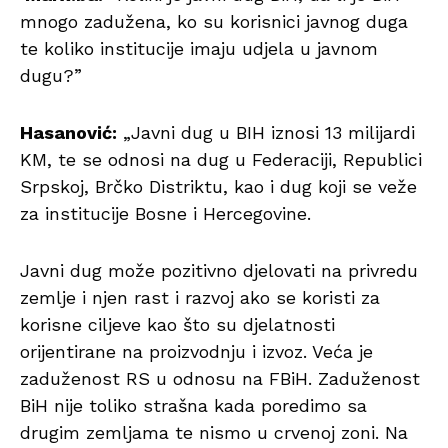
mnogo zadužena, ko su korisnici javnog duga
te koliko institucije imaju udjela u javnom
dugu?”
Hasanović:
„Javni dug u BIH iznosi 13 milijardi
KM, te se odnosi na dug u Federaciji, Republici
Srpskoj, Brčko Distriktu, kao i dug koji se veže
za institucije Bosne i Hercegovine.
Javni dug može pozitivno djelovati na privredu
zemlje i njen rast i razvoj ako se koristi za
korisne ciljeve kao što su djelatnosti
orijentirane na proizvodnju i izvoz. Veća je
zaduženost RS u odnosu na FBiH. Zaduženost
BiH nije toliko strašna kada poredimo sa
drugim zemljama te nismo u crvenoj zoni. Na