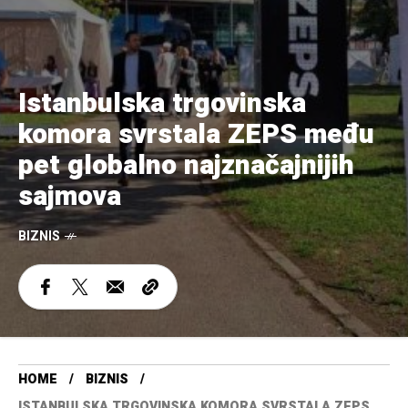
Istanbulska trgovinska
komora svrstala ZEPS među
pet globalno najznačajnijih
sajmova
BIZNIS
HOME
BIZNIS
ISTANBULSKA TRGOVINSKA KOMORA SVRSTALA ZEPS