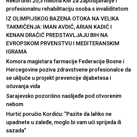
Rekordnih 20,3 miliona KM za zapošljavanje i
profesionalnu rehabilitaciju osoba s invaliditetom
IZ OLIMPIJSKOG BAZENA OTOKA NA VELIKA
TAKMIČENJA: IMAN AVDIĆ, ARIAN KADIĆ I
KENAN DRAČIĆ PREDSTAVLJAJU BIH NA
EVROPSKOM PRVENSTVU I MEDITERANSKIM
IGRAMA
Komora magistara farmacije Federacije Bosne i
Hercegovine poziva zdravstvene profesionalce da
se uključe u projekt prevencije dijabetesa i
očuvanja vida
Sarajevsko pozorišno naslijeđe pod otvorenim
nebom
Hurtić poručio Kordiću: “Pazite da lahko ne
upadnete u zaleđe, moglo bi vam ući sprijeda ili
sazada”