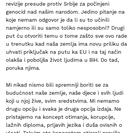
revizije presude protiv Srbije za počinjeni
genocid nad našim narodom. Jedino pitanje na
koje nemam odgovor je da li su to učinili
namjerno ili su samo toliko nesposobni? Drugi
put ću otvoriti temu o tome zašto sve ovo rade
u trenutku kad naša zemlja ima novu priliku da
uhvati priključak na putu ka EU i na taj način
olakša i poboljša život ljudima u BiH. Do tad,
poruka njima.
Mi nikad nismo bili spremniji boriti se za
budućnost naše zemlje, naše djece i svih ljudi
koji u njoj žive, svim sredstvima. Mi nemamo
drugu opciju i svaka je druga opcija izdaja. Ne
pristajemo na koncept otimanja, korupcije,
lažnih diploma, prljavih jezika i duša ovisnih o
vlasti. Takvim ste konceptom otjerali previše