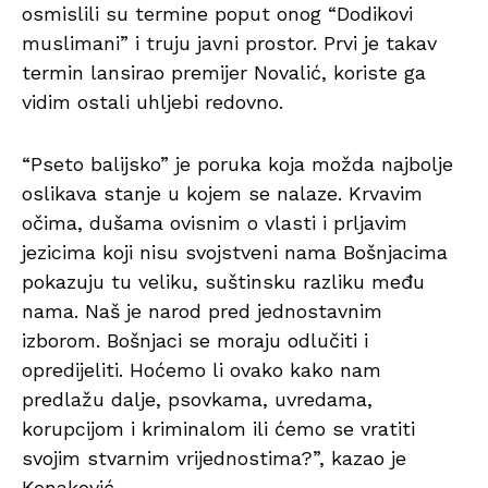
osmislili su termine poput onog “Dodikovi
muslimani” i truju javni prostor. Prvi je takav
termin lansirao premijer Novalić, koriste ga
vidim ostali uhljebi redovno.
“Pseto balijsko” je poruka koja možda najbolje
oslikava stanje u kojem se nalaze. Krvavim
očima, dušama ovisnim o vlasti i prljavim
jezicima koji nisu svojstveni nama Bošnjacima
pokazuju tu veliku, suštinsku razliku među
nama. Naš je narod pred jednostavnim
izborom. Bošnjaci se moraju odlučiti i
opredijeliti. Hoćemo li ovako kako nam
predlažu dalje, psovkama, uvredama,
korupcijom i kriminalom ili ćemo se vratiti
svojim stvarnim vrijednostima?”, kazao je
Konaković.