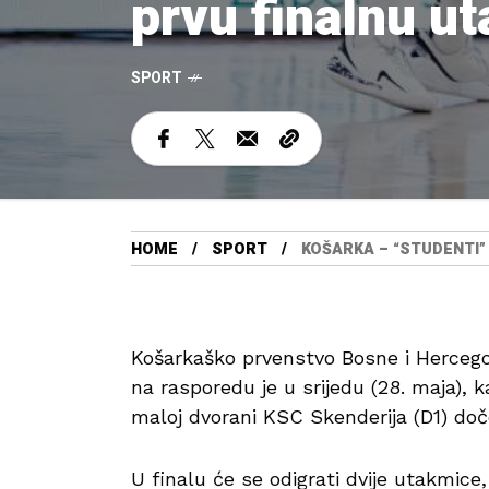
prvu finalnu u
SPORT
HOME
SPORT
KOŠARKA – “STUDENTI”
Košarkaško prvenstvo Bosne i Hercegov
na rasporedu je u srijedu (28. maja), 
maloj dvorani KSC Skenderija (D1) doč
U finalu će se odigrati dvije utakmice