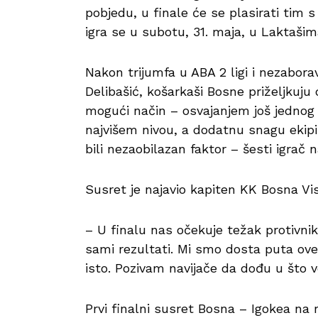
pobjedu, u finale će se plasirati tim
igra se u subotu, 31. maja, u Laktašim
Nakon trijumfa u ABA 2 ligi i nezabor
Delibašić, košarkaši Bosne priželjkuju
mogući način – osvajanjem još jednog 
najvišem nivou, a dodatnu snagu ekipi 
bili nezaobilazan faktor – šesti igrač 
Susret je najavio kapiten KK Bosna Vis
– U finalu nas očekuje težak protivnik
sami rezultati. Mi smo dosta puta ove
isto. Pozivam navijače da dođu u što v
Prvi finalni susret Bosna – Igokea na 