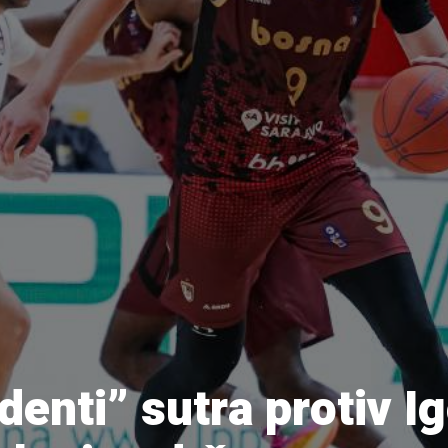
enti” sutra protiv Ig