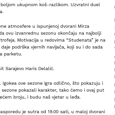
 s boljom ukupnom koš-razlikom. Uzvratni duel
a.
avne atmosfere u ispunjenoj dvorani Mirza
 da ovu izvanrednu sezonu okončaju na najbolji
trofeja. Motivacija u redovima “Studenata” je na
daje podrška vjernih navijača, koji su i do sada
na parketu.
it Sarajevo Haris Delalić.
. Igokea ove sezone igra odlično, što pokazuju i
 sezone pokazali karakter, tako ćemo i ovaj put
ećem broju, i budu naš vjetar u leđa.
rasporedu je sutra od 19.00 sati, u maloj dvorani