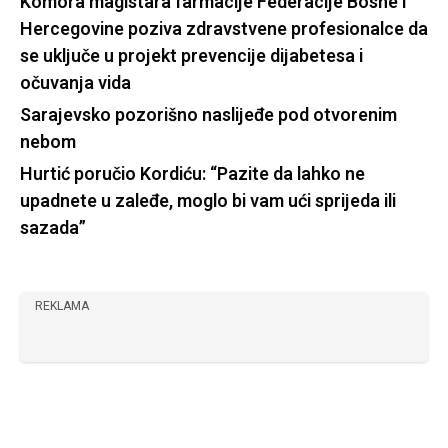
Komora magistara farmacije Federacije Bosne i
Hercegovine poziva zdravstvene profesionalce da
se uključe u projekt prevencije dijabetesa i
očuvanja vida
Sarajevsko pozorišno naslijeđe pod otvorenim
nebom
Hurtić poručio Kordiću: “Pazite da lahko ne
upadnete u zaleđe, moglo bi vam ući sprijeda ili
sazada”
REKLAMA