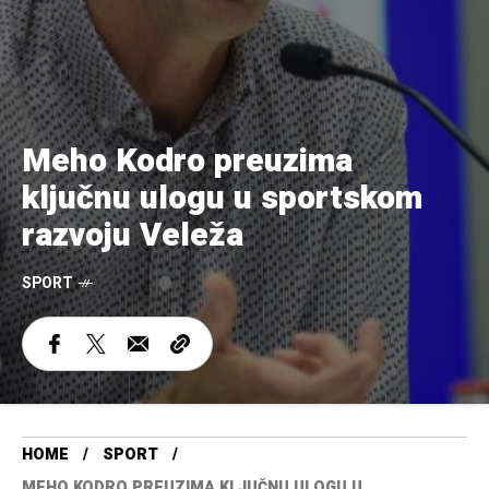
Meho Kodro preuzima
ključnu ulogu u sportskom
razvoju Veleža
SPORT
HOME
SPORT
MEHO KODRO PREUZIMA KLJUČNU ULOGU U