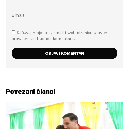
Sačuvaj moje ime, email i web stranicu u ovom
browseru za buduće komentare.
Povezani članci