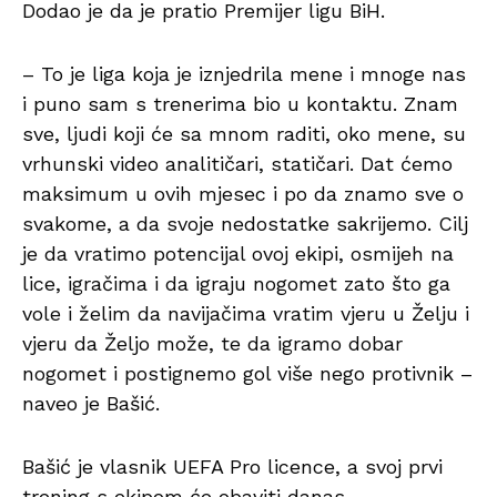
Dodao je da je pratio Premijer ligu BiH.
– To je liga koja je iznjedrila mene i mnoge nas
i puno sam s trenerima bio u kontaktu. Znam
sve, ljudi koji će sa mnom raditi, oko mene, su
vrhunski video analitičari, statičari. Dat ćemo
maksimum u ovih mjesec i po da znamo sve o
svakome, a da svoje nedostatke sakrijemo. Cilj
je da vratimo potencijal ovoj ekipi, osmijeh na
lice, igračima i da igraju nogomet zato što ga
vole i želim da navijačima vratim vjeru u Želju i
vjeru da Željo može, te da igramo dobar
nogomet i postignemo gol više nego protivnik –
naveo je Bašić.
Bašić je vlasnik UEFA Pro licence, a svoj prvi
trening s ekipom će obaviti danas.