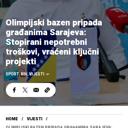
Olimpijski bazen pripada
građanima Sarajeva:
Stopirani nepotrebni
troškovi, vraćeni ključni
projekti
SPORT
,
BIH
,
VIJESTI
HOME
VIJESTI
OLIMPIJSKI BAZEN PRIPADA GRAĐANIMA SARAJEVA: