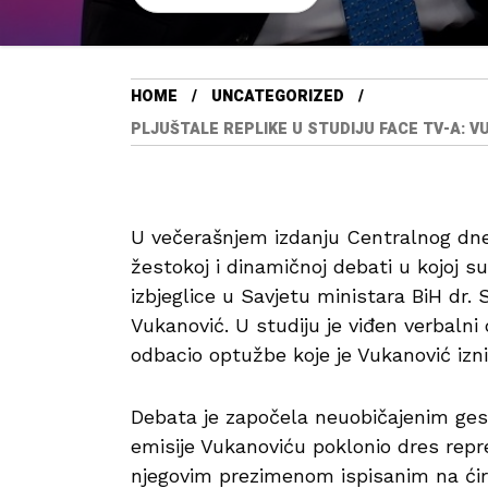
HOME
UNCATEGORIZED
PLJUŠTALE REPLIKE U STUDIJU FACE TV-A: V
U večerašnjem izdanju Centralnog dne
žestokoj i dinamičnoj debati u kojoj su
izbjeglice u Savjetu ministara BiH dr. 
Vukanović. U studiju je viđen verbalni
odbacio optužbe koje je Vukanović izn
Debata je započela neuobičajenim ges
emisije Vukanoviću poklonio dres repr
njegovim prezimenom ispisanim na ćirili