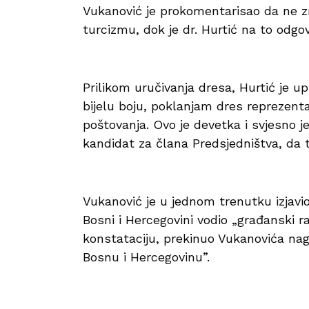
Vukanović je prokomentarisao da ne zna
turcizmu, dok je dr. Hurtić na to odgov
Prilikom uručivanja dresa, Hurtić je up
bijelu boju, poklanjam dres reprezentac
poštovanja. Ovo je devetka i svjesno j
kandidat za člana Predsjedništva, da ti
Vukanović je u jednom trenutku izjavi
Bosni i Hercegovini vodio „građanski r
konstataciju, prekinuo Vukanovića nagl
Bosnu i Hercegovinu”.