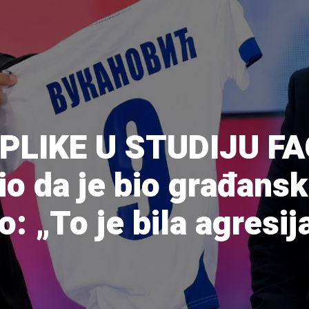
PLIKE U STUDIJU FA
o da je bio građanski
 „To je bila agresij