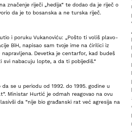
 značenje riječi „hedija“ te dodao da je riječ o
orio da je to bosanska a ne turska riječ.
utio i poruku Vukanoviću: „Pošto ti voliš plavo-
ije BiH, napisao sam tvoje ime na ćirilici iz
e napravljena. Devetka je centarfor, kad budeš
 svi nabacuju lopte, a da ti pobijediš.“
o da se u periodu od 1992. do 1995. godine u
at“. Ministar Hurtić je odmah reagovao na ovu
asivši da “nije bio građanski rat već agresija na