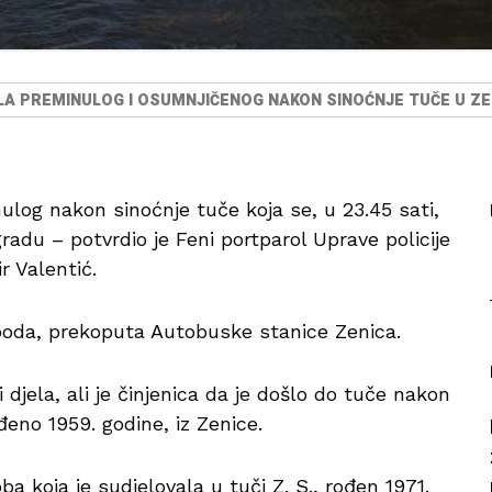
ALA PREMINULOG I OSUMNJIČENOG NAKON SINOĆNJE TUČE U ZE
inulog nakon sinoćnje tuče koja se, u 23.45 sati,
gradu – potvrdio je Feni portparol Uprave policije
r Valentić.
fooda, prekoputa Autobuske stanice Zenica.
ji djela, ali je činjenica da je došlo do tuče nakon
ođeno 1959. godine, iz Zenice.
a koja je sudjelovala u tuči Z. S., rođen 1971.