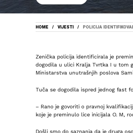
HOME
VIJESTI
POLICIJA IDENTIFIKOV
Zenička policija identificirala je prem
dogodila u ulici Kralja Tvrtka I u tom 
Ministarstva unutrašnjih poslova Sami
Tuča se dogodila ispred jednog fast 
– Rano je govoriti o pravnoj kvalifikaci
koje je preminulo lice inicijala O. M, r
Došli smo do saznanja da je druga osob