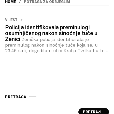
HOME
POTRAGA ZA ODBJEGLIM
VIJESTI
Policija identifikovala preminulog i
osumnjičenog nakon sinoćnje tuče u
Zenici
Zenička policija identificirala je
preminulog nakon sinoćnje tuče koja se, u
23.45 sati, dogodila u ulici Kralja Tvrtka I u tom
gradu – potvrdio je Feni portparol Uprave
policije Ministarstva
PRETRAGA
PRETRAŽI...