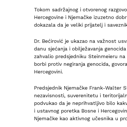
Tokom sadržajnog i otvorenog razgovora
Hercegovine i Njemačke izuzetno dobri
dokazala da je veliki prijatelj i savezn
Dr. Bećirović je ukazao na važnost us
danu sjećanja i obilježavanja genocida
zahvalio predsjedniku Steinmeieru na
borbi protiv negiranja genocida, govora
Hercegovini.
Predsjednik Njemačke Frank-Walter St
nezavisnosti, suverenitetu i teritorija
podvukao da je neprihvatljivo bilo k
i ustavnog poretka Bosne i Hercegovi
Njemačke kao aktivnog učesnika u pro