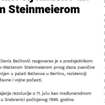
m Steinmeierom
 Denis Bećirović razgovarao je s predsjednikom
nk-Walterom Steinmeierom prvog dana zvanične
imljen u palati Bellevue u Berlinu, rezidenciji
avne i vojne počasti.
vajanja rezolucije o 11. julu kao međunarodnom
 u Srebrenici počinjenog 1995. godine.