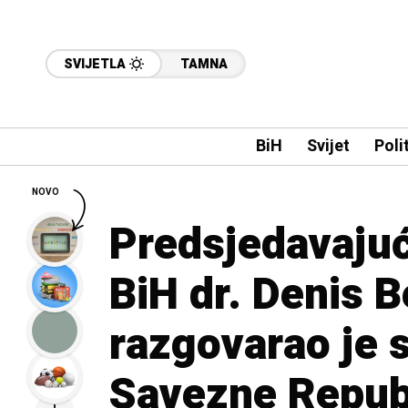
SVIJETLA
TAMNA
BiH
Svijet
Poli
NOVO
Predsjedavajuć
BiH dr. Denis B
razgovarao je 
Savezne Repub