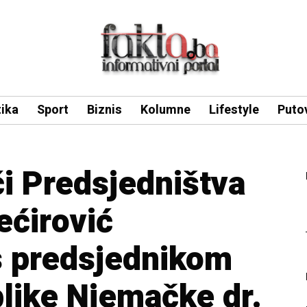
tika
Sport
Biznis
Kolumne
Lifestyle
Puto
i Predsjedništva
ećirović
s predsjednikom
like Njemačke dr.