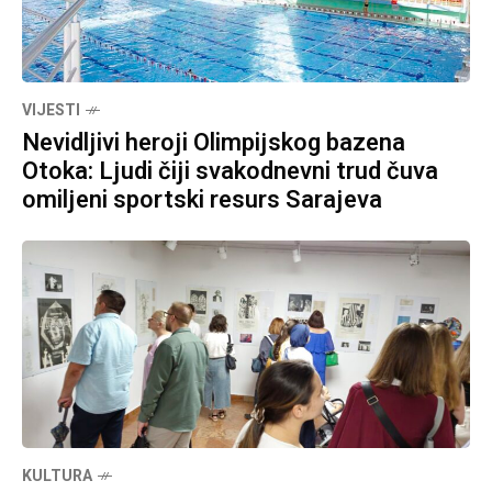
VIJESTI
Nevidljivi heroji Olimpijskog bazena
Otoka: Ljudi čiji svakodnevni trud čuva
omiljeni sportski resurs Sarajeva
KULTURA