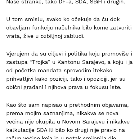
Naše stranke, tako DF-a, SDA, SBiH i drugih.
U tom smislu, svako ko očekuje da ću dok
obavljam funkciju načelnika bilo kome zatvoriti
vrata, žive u ozbiljnoj zabludi.
Vjerujem da su ciljevi i politika koju promoviše i
zastupa “Trojka” u Kantonu Sarajevo, a koju i ja
od početka mandata sprovodim itekako
prihvatljivi kako poziciji, tako i opoziciji, jer su
obični građani i njihova prava u fokusu iste.
Kao što sam napisao u prethodnim objavama,
prema mojim saznanjima, nikakva se nova
većina nije okupila u Novom Sarajevu i nikakve
kalkulacije SDA ili bilo ko drugi nije pravio na
račun većine koja je u petak smijenila dio