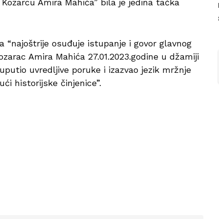
Kozarcu Amira Mahića” bila je jedina tačka
“najoštrije osuđuje istupanje i govor glavnog
zarac Amira Mahića 27.01.2023.godine u džamiji
uputio uvredljive poruke i izazvao jezik mržnje
i historijske činjenice”.