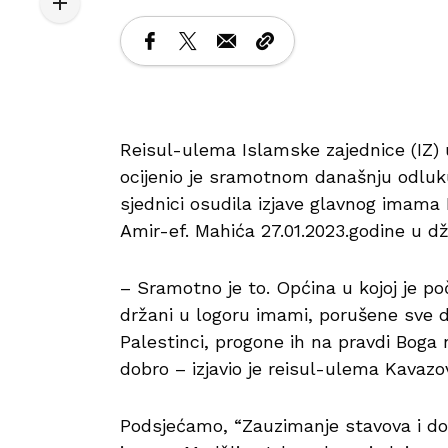
Reisul-ulema Islamske zajednice (IZ) 
ocijenio je sramotnom današnju odluku
sjednici osudila izjave glavnog imama
Amir-ef. Mahića 27.01.2023.godine u dž
– Sramotno je to. Općina u kojoj je po
držani u logoru imami, porušene sve d
Palestinci, progone ih na pravdi Boga 
dobro – izjavio je reisul-ulema Kavazo
Podsjećamo, “Zauzimanje stavova i do