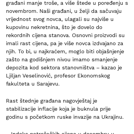
građani manje troše, a više štede u poređenju s
novembrom. Naši građani, u želji da sačuvaju
vrijednost svog novca, ulagali su najviše u
kupovinu nekretnina, što je dovelo do
rekordnih cijena stanova. Osnovni proizvodi su
imali rast cijena, pa je više novca izdvajano za
njih. To bi, u najkraćem, moglo biti objašnjenje
zašto na godišnjem nivou imamo smanjenje
depozita kod sektora stanovništva – kazao je
Ljiljan Veselinović, profesor Ekonomskog
fakulteta u Sarajevu.
Rast štednje građana nagovještaj je
stabilizacije inflacije koja je buknula prije
godinu s početkom ruske invazije na Ukrajinu.
– Indeks potrošačkih cijena u decembru u