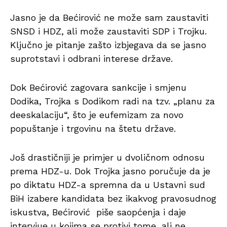
Jasno je da Bećirović ne može sam zaustaviti
SNSD i HDZ, ali može zaustaviti SDP i Trojku.
Ključno je pitanje zašto izbjegava da se jasno
suprotstavi i odbrani interese države.
Dok Bećirović zagovara sankcije i smjenu
Dodika, Trojka s Dodikom radi na tzv. „planu za
deeskalaciju“, što je eufemizam za novo
popuštanje i trgovinu na štetu države.
Još drastičniji je primjer u dvoličnom odnosu
prema HDZ-u. Dok Trojka jasno poručuje da je
po diktatu HDZ-a spremna da u Ustavni sud
BiH izabere kandidata bez ikakvog pravosudnog
iskustva, Bećirović piše saopćenja i daje
intervjue u kojima se protivi tome, ali ne