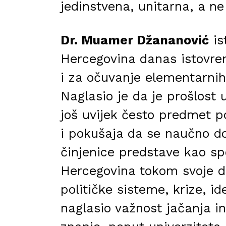
jedinstvena, unitarna, a n
Dr. Muamer Džananović
is
Hercegovina danas istovrem
i za očuvanje elementarnih i
Naglasio je da je prošlos
još uvijek često predmet po
i pokušaja da se naučno d
činjenice predstave kao sp
Hercegovina tokom svoje dug
političke sisteme, krize, i
naglasio važnost jačanja ins