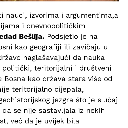
ti nauci, izvorima i argumentima,a
cijama i dnevnopolitičkim
Sedad Bešlija.
Podsjetio je na
sni kao geografiji ili zavičaju u
 države naglašavajući da nauka
politički, teritorijalni i društveni
je Bosna kao država stara više od
je teritorijalno cijepala,
 geohistorijskog jezgra što je slučaj
da se nije sastavljala iz nekih
est, već da je uvijek bila