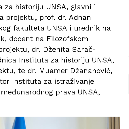
ta za historiju UNSA, glavni i
a projektu, prof. dr. Adnan
kog fakulteta UNSA i urednik na
jak, docent na Filozofskom
projektu, dr. Dženita Sarač-
nica Instituta za historiju UNSA,
jektu, te dr. Muamer Džananović,
tor Instituta za istraživanje
i i međunarodnog prava UNSA,