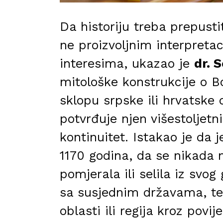
Da historiju treba prepusti
ne proizvoljnim interpreta
interesima, ukazao je
dr. 
mitološke konstrukcije o Bo
sklopu srpske ili hrvatske
potvrđuje njen višestoljetni 
kontinuitet. Istakao je da 
1170 godina, da se nikada ni
pomjerala ili selila iz svog
sa susjednim državama, te 
oblasti ili regija kroz povij