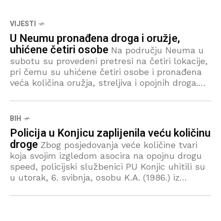
VIJESTI
U Neumu pronađena droga i oružje,
uhićene četiri osobe
Na području Neuma u
subotu su provedeni pretresi na četiri lokacije,
pri čemu su uhićene četiri osobe i pronađena
veća količina oružja, streljiva i opojnih droga.
“Policijski službenici Sektora kriminalističke
BIH
Policija u Konjicu zaplijenila veću količinu
droge
Zbog posjedovanja veće količine tvari
koja svojim izgledom asocira na opojnu drogu
speed, policijski službenici PU Konjic uhitili su
u utorak, 6. svibnja, osobu K.A. (1986.) iz
Konjica. Oko 19:20