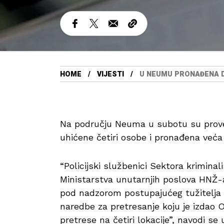
HOME
VIJESTI
U NEUMU PRONAĐENA DR
Na području Neuma u subotu su provede
uhićene četiri osobe i pronađena veća k
“Policijski službenici Sektora krimina
Ministarstva unutarnjih poslova HNŽ-a 
pod nadzorom postupajućeg tužitelja 
naredbe za pretresanje koju je izdao Opć
pretrese na četiri lokacije”, navodi s