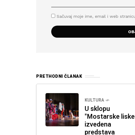
Sačuvaj moje ime, email i web stran
PRETHODNI ČLANAK
KULTURA
U sklopu
"Mostarske liske
izvedena
predstava