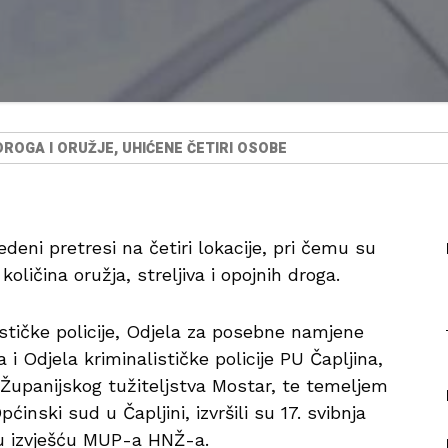
OGA I ORUŽJE, UHIĆENE ČETIRI OSOBE
ni pretresi na četiri lokacije, pri čemu su
oličina oružja, streljiva i opojnih droga.
lističke policije, Odjela za posebne namjene
i Odjela kriminalističke policije PU Čapljina,
Županijskog tužiteljstva Mostar, te temeljem
inski sud u Čapljini, izvršili su 17. svibnja
e u izvješću MUP-a HNŽ-a.