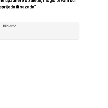
ne upadnete u zaleđe, moglo bi vam ući
sprijeda ili sazada”
REKLAMA