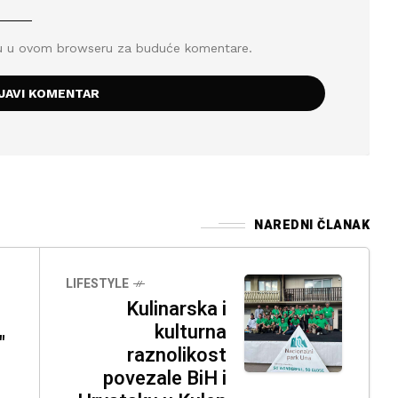
icu u ovom browseru za buduće komentare.
NAREDNI ČLANAK
LIFESTYLE
Kulinarska i
kulturna
"
raznolikost
povezale BiH i