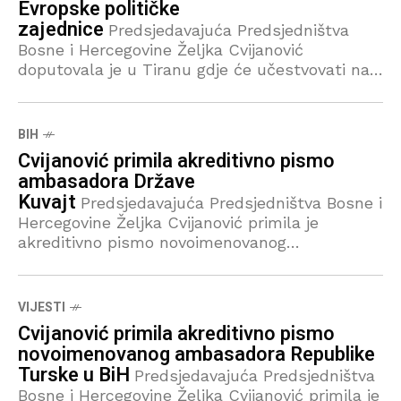
Evropske političke
zajednice
Predsjedavajuća Predsjedništva
Bosne i Hercegovine Željka Cvijanović
doputovala je u Tiranu gdje će učestvovati na
sastanku lidera iz cijele Evrope u okviru 6.
samita Evropske političke zajednice (EPC), na
kojem
BIH
Cvijanović primila akreditivno pismo
ambasadora Države
Kuvajt
Predsjedavajuća Predsjedništva Bosne i
Hercegovine Željka Cvijanović primila je
akreditivno pismo novoimenovanog
ambasadora Države Kuvajt u Bosni i
Hercegovini Salaha A A M Albannaija, sapštila
je Služba za odnose s
VIJESTI
Cvijanović primila akreditivno pismo
novoimenovanog ambasadora Republike
Turske u BiH
Predsjedavajuća Predsjedništva
Bosne i Hercegovine Željka Cvijanović primila je