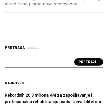
akreditivno pismo novoimenovanog
ambasadora Republike Turske u Bosni i
Hercegovini Emina Aksekija, saopštila je Služba
za odnose s javnošću Predsjedništva BiH.
Cvijanović
PRETRAGA
PRETRAŽI...
NAJNOVIJE
Rekordnih 20,3 miliona KM za zapošljavanje i
profesionalnu rehabilitaciju osoba s invaliditetom