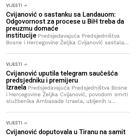
Troccazom. Ovom prilikom Cvijanović je
VIJESTI
ocijenila neprihvatljivim ‘non paper’ o BiH
Cvijanović o sastanku sa Landauom:
Odgovornost za procese u BiH treba da
preuzmu domaće
institucije
Predsjedavajuća Predsjedništva
Bosne i Hercegovine Željka Cvijanović sastala
se danas u Dejtonu sa zamjenikom državnog
sekretara Sjedinjenih Američkih Država
Christopherom Landauom, kojem je ovom
VIJESTI
prilikom čestitala na imenovanju. Cvijanović je
Cvijanović uputila telegram saučešća
pozdravila
predsjedniku i premijeru
Izraela
Predsjedavajuća Predsjedništva Bosne
i Hercegovine Željka Cvijanović, povodom smrti
službenika Ambasade Izraela, ubijenih u
pucnjavi u Washingtonu, uputila je telegram
saučešća predsjedniku Izraela Isaacu Herzogu i
izraelskom premijeru Benjaminu Netanyahuu,
VIJESTI
saopćeno je
Cvijanović doputovala u Tiranu na samit