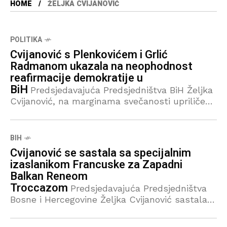
HOME
ŽELJKA CVIJANOVIĆ
POLITIKA
Cvijanović s Plenkovićem i Grlić
Radmanom ukazala na neophodnost
reafirmacije demokratije u
BiH
Predsjedavajuća Predsjedništva BiH Željka
Cvijanović, na marginama svečanosti upriličene
povodom 30. godišnjice potpisivanja
Daytonskog sporazuma, razgovarala je sa
predsjednikom Vlade Republike Hrvatske
BIH
Andrejom Plenkovićem i ministrom vanjskih
Cvijanović se sastala sa specijalnim
poslova Gordanom Grlić
izaslanikom Francuske za Zapadni
Balkan Reneom
Troccazom
Predsjedavajuća Predsjedništva
Bosne i Hercegovine Željka Cvijanović sastala
se u Daytonu sa specijalnim izaslanikom
Francuske za zapadni Balkan Reneom