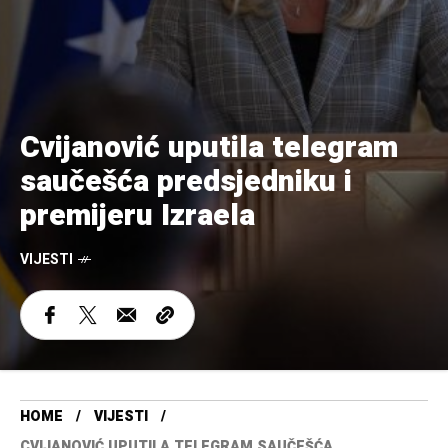
Cvijanović uputila telegram
saučešća predsjedniku i
premijeru Izraela
VIJESTI
HOME
VIJESTI
CVIJANOVIĆ UPUTILA TELEGRAM SAUČEŠĆA