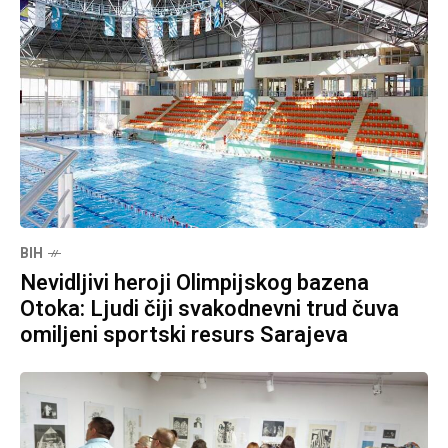
BIH
Nevidljivi heroji Olimpijskog bazena
Otoka: Ljudi čiji svakodnevni trud čuva
omiljeni sportski resurs Sarajeva