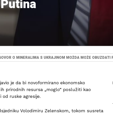
 Putina
GOVOR O MINERALIMA S UKRAJINOM MOŽDA MOŽE OBUZDATI 
javio je da bi novoformirano ekonomsko
ih prirodnih resursa „moglo“ poslužiti kao
i od ruske agresije.
dsjedniku Volodimiru Zelenskom, tokom susreta