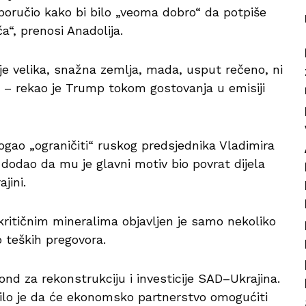
oručio kako bi bilo „veoma dobro“ da potpiše
a“, prenosi Anadolija.
 je velika, snažna zemlja, mada, usput rečeno, ni
e – rekao je Trump tokom gostovanja u emisiji
mogao „ograničiti“ ruskog predsjednika Vladimira
 dodao da mu je glavni motiv bio povrat dijela
jini.
ritičnim mineralima objavljen je samo nekoliko
o teških pregovora.
nd za rekonstrukciju i investicije SAD–Ukrajina.
ćilo je da će ekonomsko partnerstvo omogućiti