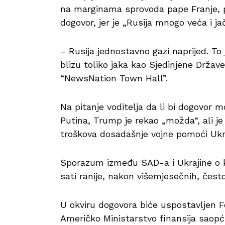
na marginama sprovoda pape Franje, p
dogovor, jer je „Rusija mnogo veća i jač
– Rusija jednostavno gazi naprijed. To
blizu toliko jaka kao Sjedinjene Držav
“NewsNation Town Hall”.
Na pitanje voditelja da li bi dogovor 
Putina, Trump je rekao „možda“, ali je
troškova dosadašnje vojne pomoći Ukra
Sporazum između SAD-a i Ukrajine o k
sati ranije, nakon višemjesečnih, čest
U okviru dogovora biće uspostavljen Fo
Američko Ministarstvo finansija saop