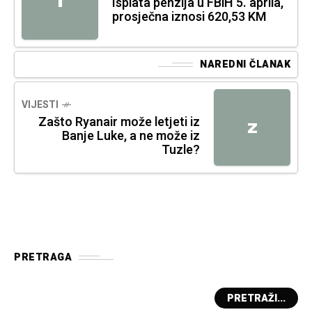
I
Isplata penzija u FBiH 5. aprila,
prosječna iznosi 620,53 KM
NAREDNI ČLANAK
VIJESTI
Zašto Ryanair može letjeti iz
Z
Banje Luke, a ne može iz
Tuzle?
PRETRAGA
PRETRAŽI...