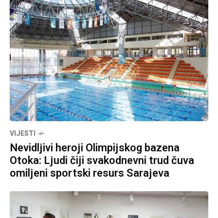
VIJESTI
Nevidljivi heroji Olimpijskog bazena
Otoka: Ljudi čiji svakodnevni trud čuva
omiljeni sportski resurs Sarajeva