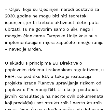
– Ciljevi koje su Ujedinjeni narodi postavili za
2030. godine ne mogu biti niti teoretski
ispunjeni, jer bi trebalo aktivnosti četiri puta
ubrzati. Tu ne govorim samo o BiH, nego i
mnogim članicama Evropske Unije koje su s
implementacijom mjera započele mnogo ranije
– naveo je Mrđen.
U skladu s principima EU Direktive o
poplavnim rizicima i zakonskom regulativom, u
FBiH, uz podršku EU, u toku je realizacija
projekta izrade Planova upravljanja rizikom od
poplava u Federaciji BiH. U toku je postupak
javnih konsultacija na nacrte ovih dokumenata
koji predviđaju set strukturnih i nestrukturnih
mjera, čime će na određen način biti definirano