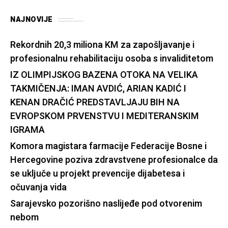
NAJNOVIJE
Rekordnih 20,3 miliona KM za zapošljavanje i
profesionalnu rehabilitaciju osoba s invaliditetom
IZ OLIMPIJSKOG BAZENA OTOKA NA VELIKA
TAKMIČENJA: IMAN AVDIĆ, ARIAN KADIĆ I
KENAN DRAČIĆ PREDSTAVLJAJU BIH NA
EVROPSKOM PRVENSTVU I MEDITERANSKIM
IGRAMA
Komora magistara farmacije Federacije Bosne i
Hercegovine poziva zdravstvene profesionalce da
se uključe u projekt prevencije dijabetesa i
očuvanja vida
Sarajevsko pozorišno naslijeđe pod otvorenim
nebom