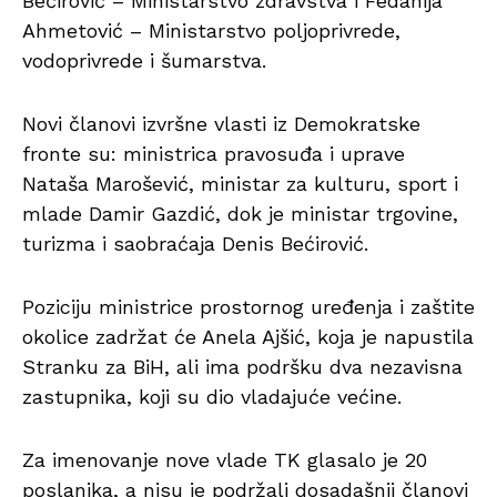
Bećirović – Ministarstvo zdravstva i Fedahija
Ahmetović – Ministarstvo poljoprivrede,
vodoprivrede i šumarstva.
Novi članovi izvršne vlasti iz Demokratske
fronte su: ministrica pravosuđa i uprave
Nataša Marošević, ministar za kulturu, sport i
mlade Damir Gazdić, dok je ministar trgovine,
turizma i saobraćaja Denis Bećirović.
Poziciju ministrice prostornog uređenja i zaštite
okolice zadržat će Anela Ajšić, koja je napustila
Stranku za BiH, ali ima podršku dva nezavisna
zastupnika, koji su dio vladajuće većine.
Za imenovanje nove vlade TK glasalo je 20
poslanika, a nisu je podržali dosadašnji članovi