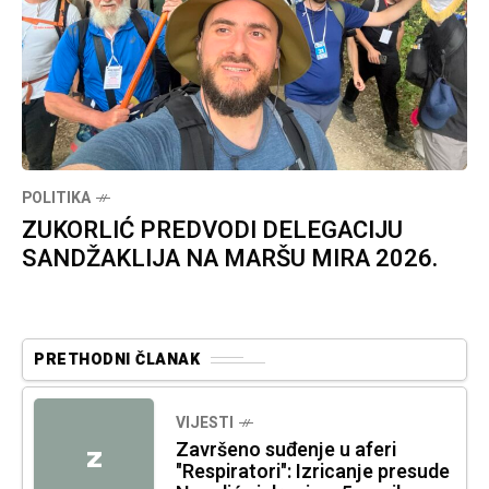
POLITIKA
ZUKORLIĆ PREDVODI DELEGACIJU
SANDŽAKLIJA NA MARŠU MIRA 2026.
PRETHODNI ČLANAK
VIJESTI
Završeno suđenje u aferi
Z
"Respiratori": Izricanje presude