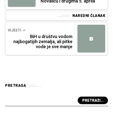
Novaliću i drugima 5. aprila
NAREDNI ČLANAK
VIJESTI
BiH u društvu vodom
B
najbogatijih zemalja, ali pitke
vode je sve manje
PRETRAGA
PRETRAŽI...