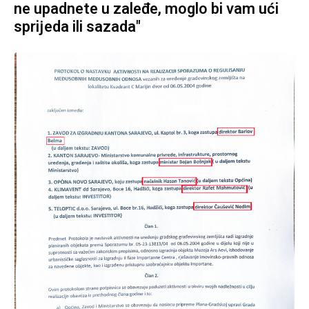
ne upadnete u zaleđe, moglo bi vam ući
sprijeda ili sazada"