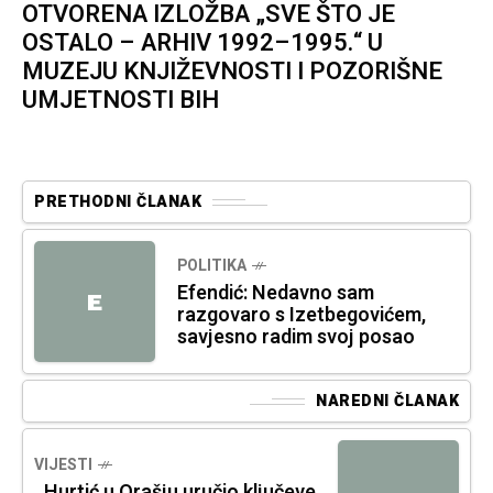
OTVORENA IZLOŽBA „SVE ŠTO JE
OSTALO – ARHIV 1992–1995.“ U
MUZEJU KNJIŽEVNOSTI I POZORIŠNE
UMJETNOSTI BIH
PRETHODNI ČLANAK
POLITIKA
Efendić: Nedavno sam
E
razgovaro s Izetbegovićem,
savjesno radim svoj posao
NAREDNI ČLANAK
VIJESTI
Hurtić u Orašju uručio ključeve