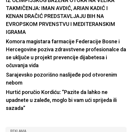
IZ OLIMPIJSKOG BAZENA OTOKA NA VELIKA
TAKMIČENJA: IMAN AVDIĆ, ARIAN KADIĆ I
KENAN DRAČIĆ PREDSTAVLJAJU BIH NA
EVROPSKOM PRVENSTVU I MEDITERANSKIM
IGRAMA
Komora magistara farmacije Federacije Bosne i
Hercegovine poziva zdravstvene profesionalce da
se uključe u projekt prevencije dijabetesa i
očuvanja vida
Sarajevsko pozorišno naslijeđe pod otvorenim
nebom
Hurtić poručio Kordiću: “Pazite da lahko ne
upadnete u zaleđe, moglo bi vam ući sprijeda ili
sazada”
REKLAMA