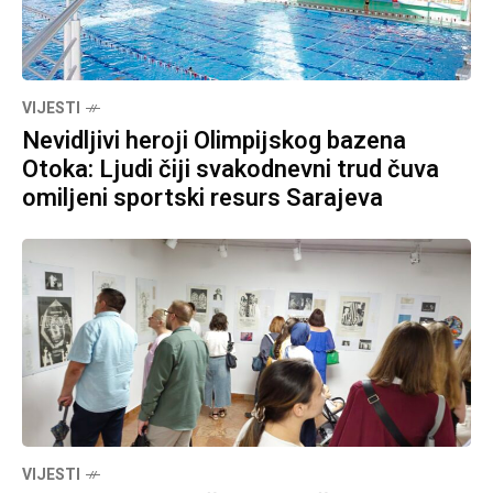
VIJESTI
Nevidljivi heroji Olimpijskog bazena
Otoka: Ljudi čiji svakodnevni trud čuva
omiljeni sportski resurs Sarajeva
VIJESTI