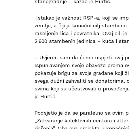
stanogradnje – kazao je Hurtić.
Istakao je važnost RSP-a, koji se im
zemlje, a čiji je konačni cilj stambeno 
raseljenih lica i povratnika. Ovaj cilj j
2.600 stambenih jedinica – kuća i sta
– Uvjeren sam da ćemo uspjeti ovaj pro
Ispunjavanjem svoje obaveze prema o
pokazuje brigu za svoje građane koji ž
svega dužni zahvaliti se donatorima, 
svima koji su učestvovali u provođenj
je Hurtić.
Podsjetio je da se paralelno sa ovim 
„Zatvaranje kolektivnih centara i alt
rješenja”. Oba ova projekta u konačnic