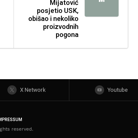
Mijatović
posjetio USK,
obišao i nekoliko
proizvodnih
pogona
X Network
Youtube
MPRESSUM
ghts reserved.