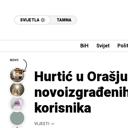
SVIJETLA
TAMNA
BiH
Svijet
Poli
NOVO
Hurtić u Orašju
novoizgrađenih
korisnika
VIJESTI