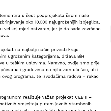
plementira u šest podprojekata širom naše
zbrinjavanje oko 10.000 najugroženijih izbjeglica,
e u velikoj mjeri ostvaren, jer je do sada završeno
nova.
jekat na najbolji način privesti kraju.
vim ugroženim kategorijama, država BiH
ive u teškim uslovima. Naravno, ovdje smo prije
općinama i gradovima na njihovom učešću, ali i
u ovog programa, te izvođačima radova – rekao
programom realizuje važan projekat CEB II –
ernativnih smještaja putem javnih stambenih
i imaju isti cilj – omogućiti dostojanstven dom