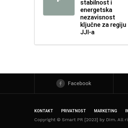
stabilnost i
energetska
nezavisnost
ključne za regiju
JJI-a
Facebook
KONTAKT
PRIVATNOST
MARKETING
I
Copyright © Smart PR [2023] by DIm. All ri