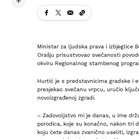
Ministar za ljudska prava i izbjeglice 
Orašju prisustvovao svečanosti povod
okviru Regionalnog stambenog program
Hurtić je s predstavnicima gradske i e
presjekao svečanu vrpcu, uručio ključ
novoizgrađenoj zgradi.
– Zadovoljstvo mi je danas, u ime drža
porodica, koje su konačno, nakon tri 
koju ćete danas zvanično useliti, iz