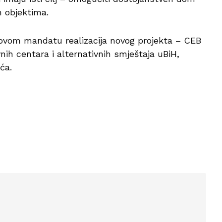
im objektima.
 u ovom mandatu realizacija novog projekta – CEB
vnih centara i alternativnih smještaja uBiH,
tića.