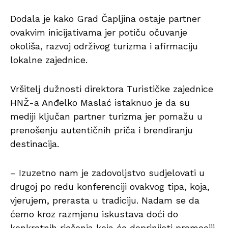
Dodala je kako Grad Čapljina ostaje partner
ovakvim inicijativama jer potiču očuvanje
okoliša, razvoj održivog turizma i afirmaciju
lokalne zajednice.
Vršitelj dužnosti direktora Turističke zajednice
HNŽ-a Anđelko Maslać istaknuo je da su
mediji ključan partner turizma jer pomažu u
prenošenju autentičnih priča i brendiranju
destinacija.
– Izuzetno nam je zadovoljstvo sudjelovati u
drugoj po redu konferenciji ovakvog tipa, koja,
vjerujem, prerasta u tradiciju. Nadam se da
ćemo kroz razmjenu iskustava doći do
konkretnih rješenja koja će doprinijeti promociji