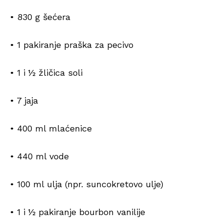
• 830 g šećera
• 1 pakiranje praška za pecivo
• 1 i ½ žličica soli
• 7 jaja
• 400 ml mlaćenice
• 440 ml vode
• 100 ml ulja (npr. suncokretovo ulje)
• 1 i ½ pakiranje bourbon vanilije