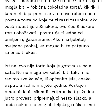
svega – karamel! Pa može li bolje? Torti koja bi
mogla biti – “obična čokoladna torta”, kikiriki i
karamel
daju jedno sasvim novo ruho i onda
postaje torta od koje će ti rasti zazubice. Ako
voliš industrijski Snickers, ovu ćeš Snickers
tortu obožavati i postat će ti jedna od
omiljenih, garantiramo. Ako nisi ljubitelj,
svejedno probaj, jer mogao bi te potpuno
iznenaditi okus.
Istina, ovo nije torta koja je gotova za pola
sata. No ne mogu svi kolači biti takvi i ne
radimo sve kolače, ili općenito jela, onako
usput, u radnom dijelu tjedna. Postoje i
neradni dani i vikendi i vrijeme kad poželimo
jutro provesti pripremajući nešto slatko, a
onda nakon slasnog obiteljskog ručka sjesti i