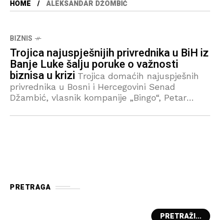
HOME
ALEKSANDAR DŽOMBIĆ
BIZNIS
Trojica najuspješnijih privrednika u BiH iz
Banje Luke šalju poruke o važnosti
biznisa u krizi
Trojica domaćih najuspješnih
privrednika u Bosni i Hercegovini Senad
Džambić, vlasnik kompanije „Bingo“, Petar
Ćorluka, vlasnik kompanije „Violeta“ i
Aleksandar Džombić, osnivač MF Group,
panelisti su večernje diskusije „Alpha Talks-
biznis
PRETRAGA
PRETRAŽI...