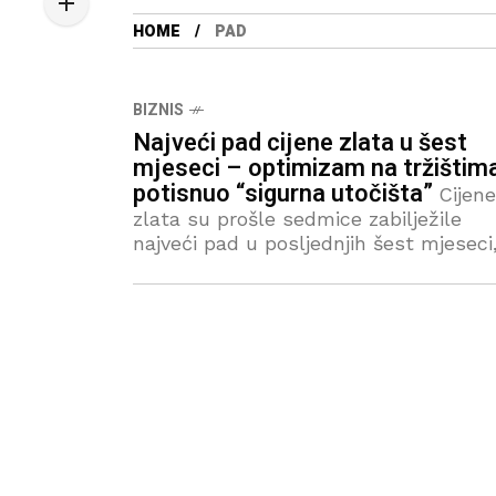
HOME
PAD
BIZNIS
Najveći pad cijene zlata u šest
mjeseci – optimizam na tržištim
potisnuo “sigurna utočišta”
Cijene
zlata su prošle sedmice zabilježile
najveći pad u posljednjih šest mjeseci
izgubivši čak četiri odsto vrijednosti, š
je najizraženiji sedmični gubitak od
novembra. Unca zlata (31,1 gram) sada
gotovo deset odsto ispod rekordne