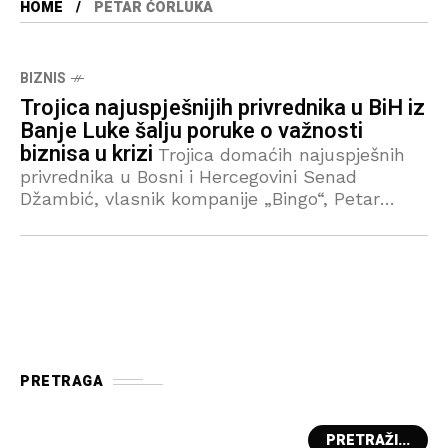
HOME
PETAR ĆORLUKA
BIZNIS
Trojica najuspješnijih privrednika u BiH iz
Banje Luke šalju poruke o važnosti
biznisa u krizi
Trojica domaćih najuspješnih
privrednika u Bosni i Hercegovini Senad
Džambić, vlasnik kompanije „Bingo“, Petar
Ćorluka, vlasnik kompanije „Violeta“ i
Aleksandar Džombić, osnivač MF Group,
panelisti su večernje diskusije „Alpha Talks-
biznis
PRETRAGA
PRETRAŽI...