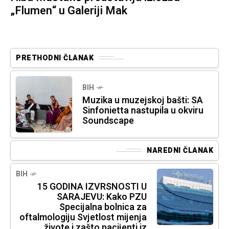
„Flumen“ u Galeriji Mak
PRETHODNI ČLANAK
BIH
Muzika u muzejskoj bašti: SA
Sinfonietta nastupila u okviru
Soundscape
NAREDNI ČLANAK
BIH
15 GODINA IZVRSNOSTI U
SARAJEVU: Kako PZU
Specijalna bolnica za
oftalmologiju Svjetlost mijenja
živote i zašto pacijenti iz