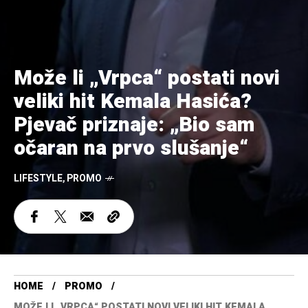
Može li „Vrpca“ postati novi
veliki hit Kemala Hasića?
Pjevač priznaje: „Bio sam
očaran na prvo slušanje“
LIFESTYLE
,
PROMO
HOME
PROMO
MOŽE LI „VRPCA“ POSTATI NOVI VELIKI HIT KEMALA