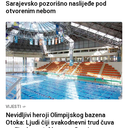
Sarajevsko pozorišno naslijeđe pod
otvorenim nebom
VIJESTI
Nevidljivi heroji Olimpijskog bazena
Otoka: Ljudi čiji svakodnevni trud čuva