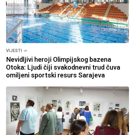
VIJESTI
Nevidljivi heroji Olimpijskog bazena
Otoka: Ljudi čiji svakodnevni trud čuva
omiljeni sportski resurs Sarajeva