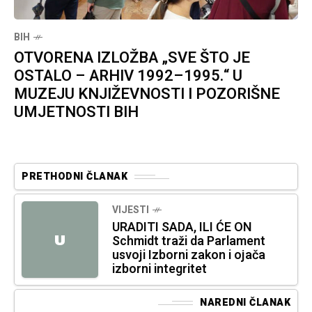
BIH
OTVORENA IZLOŽBA „SVE ŠTO JE
OSTALO – ARHIV 1992–1995.“ U
MUZEJU KNJIŽEVNOSTI I POZORIŠNE
UMJETNOSTI BIH
PRETHODNI ČLANAK
VIJESTI
URADITI SADA, ILI ĆE ON
U
Schmidt traži da Parlament
usvoji Izborni zakon i ojača
izborni integritet
NAREDNI ČLANAK