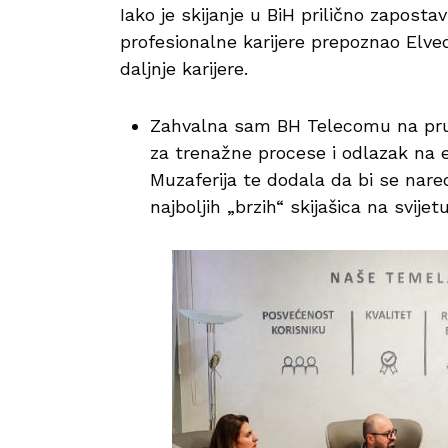
Iako je skijanje u BiH prilično zapost
profesionalne karijere prepoznao Elved
daljnje karijere.
Zahvalna sam BH Telecomu na pruže
za trenažne procese i odlazak na e
Muzaferija te dodala da bi se nare
najboljih „brzih“ skijašica na svijetu