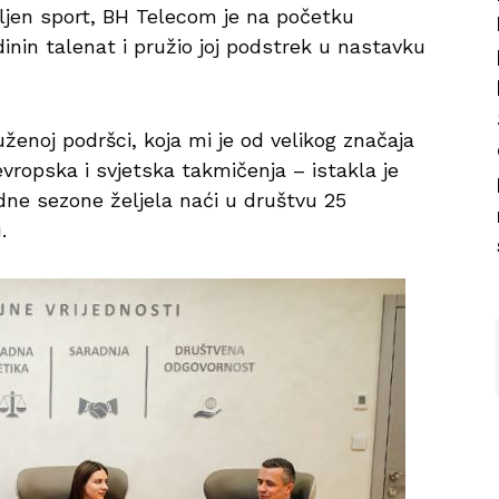
avljen sport, BH Telecom je na početku
inin talenat i pružio joj podstrek u nastavku
noj podršci, koja mi je od velikog značaja
vropska i svjetska takmičenja – istakla je
dne sezone željela naći u društvu 25
.