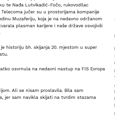
šku te Nađa Lutvikadić-Fočo, rukovodilac
 Telecoma jučer su u prostorijama kompanije
lvedinu Muzaferiju, koja je na nedavno održanom
arala plasman karijere i naše države osvojivši
.
je historiju bh. skijanja 20. mjestom u super
stu.
ratko osvrnula na nedavni nastup na FIS Evropa
om. Ali se nisam proslavila. Bila sam
, jer sam navikla skijati na tvrdim stazama