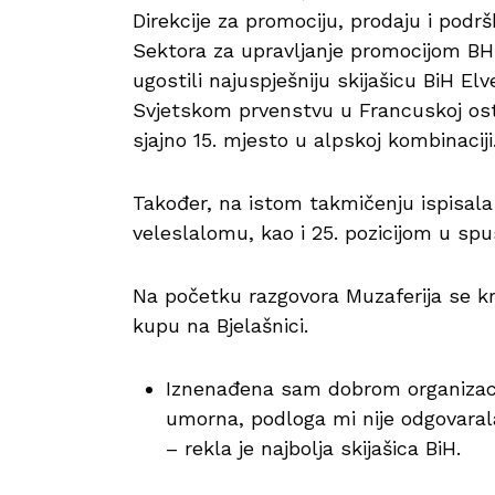
Direkcije za promociju, prodaju i podr
Sektora za upravljanje promocijom BH
ugostili najuspješniju skijašicu BiH E
Svjetskom prvenstvu u Francuskoj ostv
sjajno 15. mjesto u alpskoj kombinaciji
Također, na istom takmičenju ispisala 
veleslalomu, kao i 25. pozicijom u spu
Na početku razgovora Muzaferija se k
kupu na Bjelašnici.
Iznenađena sam dobrom organizacij
umorna, podloga mi nije odgovarala
– rekla je najbolja skijašica BiH.