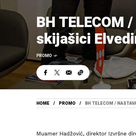
BH TELECOM / N
skijašici Elved
PROMO
HOME
PROMO
BH TELECOM / NASTAVA
Muamer Hadžović, direktor Izvršne dire